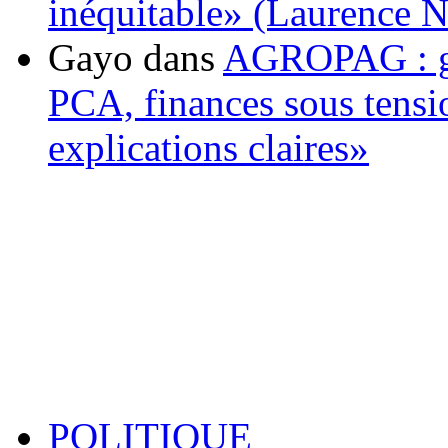
inéquitable» (Laurence 
Gayo
dans
AGROPAG : gou
PCA, finances sous tens
explications claires»
POLITIQUE