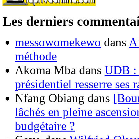
Les derniers commentai
messowomekewo
dans
Af
méthode
Akoma Mba
dans
UDB : u
présidentiel resserre ses
Nfang Obiang
dans
[Bou
lâchés en pleine ascensio
budgétaire ?