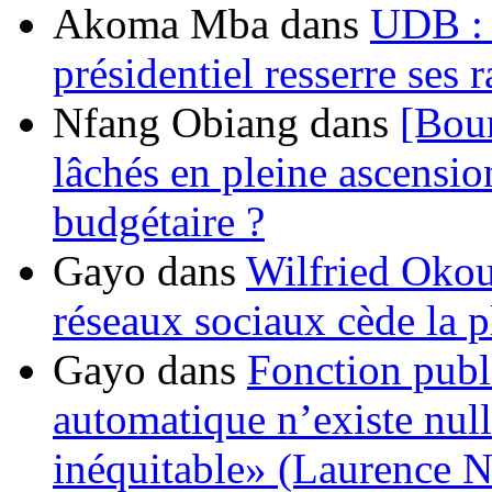
Akoma Mba
dans
UDB : u
présidentiel resserre ses
Nfang Obiang
dans
[Bou
lâchés en pleine ascensio
budgétaire ?
Gayo
dans
Wilfried Okou
réseaux sociaux cède la pl
Gayo
dans
Fonction publ
automatique n’existe nulle
inéquitable» (Laurence 