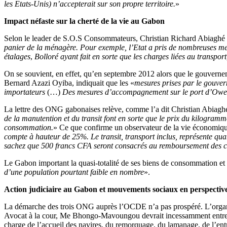
les Etats-Unis) n’accepterait sur son propre territoire.
»
Impact néfaste sur la cherté de la vie au Gabon
Selon le leader de S.O.S Consommateurs, Christian Richard Abiaghé 
panier de la ménagère. Pour exemple, l’Etat a pris de nombreuses mes
étalages
,
Bolloré ayant fait en sorte que les charges liées au transport,
On se souvient, en effet, qu’en septembre 2012 alors que le gouvernem
Bernard Azazi Oyiba, indiquait que les «
mesures prises par le gouve
importateurs
(…)
Des mesures d’accompagnement sur le port d’Owendo
La lettre des ONG gabonaises relève, comme l’a dit Christian Abiagh
de la manutention et du transit font en sorte que le prix du kilogramme
consommation.
» Ce que confirme un observateur de la vie économiq
compte à hauteur de 25%. Le transit, transport inclus, représente qua
sachez que 500 francs CFA seront consacrés au remboursement des c
Le Gabon important la quasi-totalité de ses biens de consommation et s
d’une population pourtant faible en nombre
».
Action judiciaire au Gabon et mouvements sociaux en perspectiv
La démarche des trois ONG auprès l’OCDE n’a pas prospéré. L’organisat
Avocat à la cour, Me Bhongo-Mavoungou devrait incessamment entrepre
charge de l’accueil des navires, du remorquage, du lamanage, de l’entre