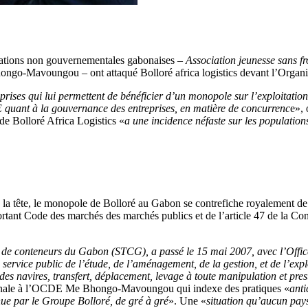
sations non gouvernementales gabonaises –
Association jeunesse sans fr
ongo-Mavoungou – ont attaqué Bolloré africa logistics devant l’Organ
prises qui lui permettent de bénéficier d’un monopole sur l’exploitati
E quant à la gouvernance des entreprises, en matière de concurrenc
e», 
e Bolloré Africa Logistics «
a une incidence néfaste sur les populatio
te, le monopole de Bolloré au Gabon se contrefiche royalement de la l
nt Code des marchés des marchés publics et de l’article 47 de la Cons
ux de conteneurs du Gabon (STCG), a passé le 15 mai 2007, avec l’Offi
du service public de l’étude, de l’aménagement, de la gestion, et de l’e
s navires, transfert, déplacement, levage à toute manipulation et pres
gnale à l’OCDE Me Bhongo-Mavoungou qui indexe des pratiques «
anti
enue par le Groupe Bolloré, de gré à gré
». Une «
situation qu’aucun pay