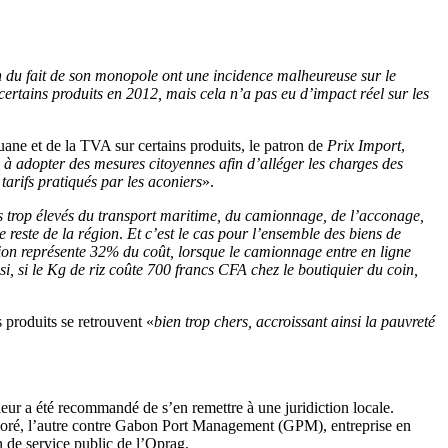
n du fait de son monopole ont une incidence malheureuse sur le
rtains produits en 2012, mais cela n’a pas eu d’impact réel sur les
ane et de la TVA sur certains produits, le patron de
Prix Import
,
e à adopter des mesures citoyennes afin d’alléger les charges des
rifs pratiqués par les aconiers
».
ts trop élevés du transport maritime, du camionnage, de l’acconage,
e reste de la région
.
Et c’est le cas pour l’ensemble des biens de
ion représente 32% du coût, lorsque le camionnage entre en ligne
, si le Kg de riz coûte 700 francs CFA chez le boutiquier du coin,
 produits se retrouvent «
bien trop chers, accroissant ainsi la pauvreté
eur a été recommandé de s’en remettre à une juridiction locale.
loré, l’autre contre Gabon Port Management (GPM), entreprise en
n de service public de l’Oprag.