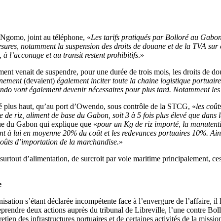
Ngomo, joint au téléphone, «
Les tarifs pratiqués par Bolloré au Gabo
ures, notamment la suspension des droits de douane et de la TVA sur ce
 à l’acconage et au transit restent prohibitifs
.»
ent venait de suspendre, pour une durée de trois mois, les droits de dou
rnement
(devaient)
également inciter toute la chaine logistique portuair
 vont également devenir nécessaires pour plus tard. Notamment les ta
é plus haut, qu’au port d’Owendo, sous contrôle de la STCG, «
les coû
 de riz, aliment de base du Gabon, soit 3 à 5 fois plus élevé que dans l
ue du Gabon qui explique que «
pour un Kg de riz importé, la manutent
nt à lui en moyenne 20% du coût et les redevances portuaires 10%. Ainsi
oûts d’importation de la marchandise.
»
urtout d’alimentation, de surcroit par voie maritime principalement, ces
e
ion s’étant déclarée incompétente face à l’envergure de l’affaire, il l
ndre deux actions auprès du tribunal de Libreville, l’une contre Bol
tien des infrastructures portuaires et de certaines activités de la missio