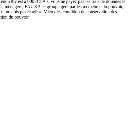
rendu lbv est à 600FCFA si vous ne payez pas les frais de douanes le
 de la ménagere, FAUX!! ce groupe géré par les memebres du pouvoir,
le tu ne dois pas réagir ». Mieux les condition de conservation des
ction du pouvoir.