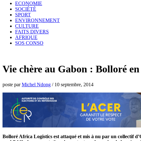
ECONOMIE
SOCIÉTÉ
SPORT
ENVIRONNEMENT
CULTURE
FAITS DIVERS
AFRIQUE
SOS CONSO
Vie chère au Gabon : Bolloré en
poste par
Michel Ndong
/
10 septembre, 2014
Bolloré Africa Logistics est attaqué et mis à nu par un collecti