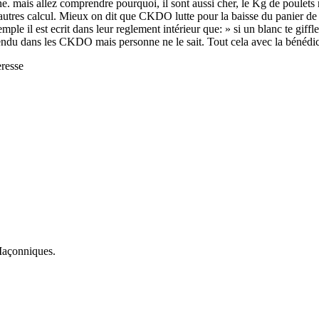
mais allez comprendre pourquoi, il sont aussi cher, le Kg de poulets 
s autres calcul. Mieux on dit que CKDO lutte pour la baisse du panier
mple il est ecrit dans leur reglement intérieur que: » si un blanc te giff
vendu dans les CKDO mais personne ne le sait. Tout cela avec la bénédi
resse
 Maçonniques.