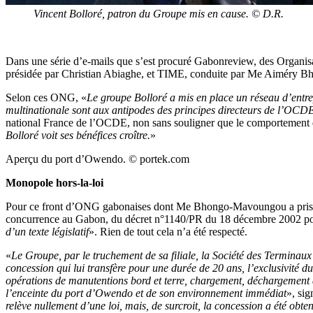
Vincent Bolloré, patron du Groupe mis en cause. © D.R.
Dans une série d’e-mails que s’est procuré Gabonreview, des Organi
présidée par Christian Abiaghe, et TIME, conduite par Me Aiméry Bh
Selon ces ONG, «
Le groupe Bolloré a mis en place un réseau d’entre
multinationale sont aux antipodes des principes directeurs de l’OCD
national France de l’OCDE, non sans souligner que le comportement d
Bolloré voit ses bénéfices croître.
»
Aperçu du port d’Owendo. © portek.com
Monopole hors-la-loi
Pour ce front d’ONG gabonaises dont Me Bhongo-Mavoungou a pris la tê
concurrence au Gabon, du décret n°1140/PR du 18 décembre 2002 porta
d’un texte législatif
». Rien de tout cela n’a été respecté.
«
Le Groupe, par le truchement de sa filiale, la Société des Termina
concession qui lui transfère pour une durée de 20 ans, l’exclusivité 
opérations de manutentions bord et terre, chargement, déchargement de
l’enceinte du port d’Owendo et de son environnement immédiat
», si
relève nullement d’une loi, mais, de surcroit, la concession a été obt