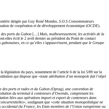
ontière
dirigée par Guy René Mombo,
S.O.S Consommateurs
isation de coopération et de développement économique (
OCDE
).
on des ports du Gabon
[…]
Mais, malheureusement, les activités de la
ont-elles écrit le 2 avril dernier au président du Point de contact
ns gabonaises, en ce qu’elles s’appauvrissent, pendant que le Groupe
égislation du pays, notamment de l’article 6 de la loi 5/89 sur la
titution qui dispose que «
toute attribution d’un monopole fait l’objet
ce des ports et rades et du Gabon (Oprag), une convention de
xploitation du terminal à conteneurs d’Owendo, comprenant les
tation liées aux opérations import et export de conteneurs dans
concurrentielles
», soulignant que «
cette situation monopolistique ne
s occidental (la France, les Etats membres de l’Union européenne ou