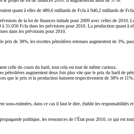
s le projet de loi de finances 2010. Il augmenterait ainsi de 57%.
raient quant à elles de 489,6 milliards de Fcfa à 940,2 milliards de Fc
visions de la loi de finances initiale pour 2009 avec celles de 2010. Le
09 à 31.056 Fcfa dans les prévisions pour 2010. La production quant à el
onnes dans les prévisions pour 2010.
le prix de 38%, les recettes pétrolières retenues augmentent de 3%, passa
ment celle du cours du baril, tout cela est tout de même curieux.
es pétrolières augmentent deux fois plus vite que le prix du baril de pétr
ors que le prix et la production baissent respectivement de 38% et 11%. 
nt sous-estimées, dans ce cas il faut le dire, établir les responsabilités 
propagande politique, les ressources de l’État pour 2010, ce qui est tout