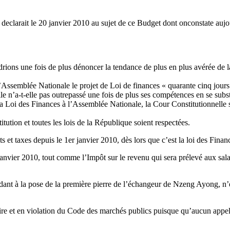
eclarait le 20 janvier 2010 au sujet de ce Budget dont onconstate aujour
ions une fois de plus dénoncer la tendance de plus en plus avérée de l
Assemblée Nationale le projet de Loi de finances « quarante cinq jours a
lle n’a-t-elle pas outrepassé une fois de plus ses compétences en se subs
a Loi des Finances à l’Assemblée Nationale, la Cour Constitutionnelle s
itution et toutes les lois de la République soient respectées.
et taxes depuis le 1er janvier 2010, dès lors que c’est la loi des Financ
anvier 2010, tout comme l’Impôt sur le revenu qui sera prélevé aux salari
nt à la pose de la première pierre de l’échangeur de Nzeng Ayong, n’es
ire et en violation du Code des marchés publics puisque qu’aucun appel 