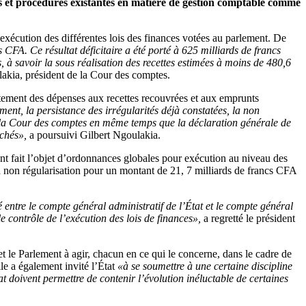
es et procédures existantes en matière de gestion comptable comme
l’exécution des différentes lois des finances votées au parlement. De
cs CFA. Ce résultat déficitaire a été porté à 625 milliards de francs
, à savoir la sous réalisation des recettes estimées à moins de 480,6
akia, président de la Cour des comptes.
ustement des dépenses aux recettes recouvrées et aux emprunts
nt, la persistance des irrégularités déjà constatées, la non
de la Cour des comptes en même temps que la déclaration générale de
rchés»,
a poursuivi Gilbert Ngoulakia.
yant fait l’objet d’ordonnances globales pour exécution au niveau des
a non régularisation pour un montant de 21, 7 milliards de francs CFA
 entre le compte général administratif de l’État et le compte général
 contrôle de l’exécution des lois de finances»,
a regretté le président
t le Parlement à agir, chacun en ce qui le concerne, dans le cadre de
le a également invité l’État
«à se soumettre à une certaine discipline
tat doivent permettre de contenir l’évolution inéluctable de certaines