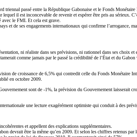
cord triennal passé entre la République Gabonaise et le Fonds Monétaire
r lequel il est inconcevable de revenir et espérer être pris au sérieux. C
 avec le FMI. Et cela est grave.
pays et de ses engagements internationaux qui confirme l’arrogance, main
sentation, ni réaliste dans ses prévisions, ni rationnel dans ses choix et
entamerait comme jamais par le passé la crédibilité de l’État et du Gabo
évision de croissance de 6,5% qui contredit celle du Fonds Monétaire I
ublié en octobre 2009.
 Gouvernement sont de -1%, la prévision du Gouvernement laisserait cro
nternationale une lecture exagérément optimiste qui conduit à des prévi
incohérentes et appellent des explications supplémentaires.
on devrait être la même qu’en 2009. Et selon les chiffres retenus par 