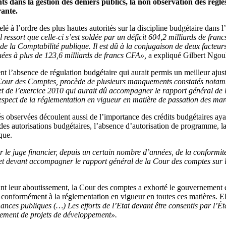
s dans la gestion des deniers publics, la non observation des règl
rante.
lé à l’ordre des plus hautes autorités sur la discipline budgétaire dans 
l ressort que celle-ci s’est soldée par un déficit 604,2 milliards de fran
e la Comptabilité publique. Il est dû à la conjugaison de deux facteurs
luées à plus de 123,6 milliards de francs CFA»,
a expliqué Gilbert Ngoul
ment l’absence de régulation budgétaire qui aurait permis un meilleur aj
 Cour des Comptes, procède de plusieurs manquements constatés notamme
dget de l’exercice 2010 qui aurait dû accompagner le rapport général 
respect de la réglementation en vigueur en matière de passation des ma
ités observées découlent aussi de l’importance des crédits budgétaires a
 des autorisations budgétaires, l’absence d’autorisation de programme, l
que.
 le juge financier, depuis un certain nombre d’années, de la conformité
et devant accompagner le rapport général de la Cour des comptes sur le
ndant leur aboutissement, la Cour des comptes a exhorté le gouvernement e
s conformément à la réglementation en vigueur en toutes ces matières. El
inances publiques (…) Les efforts de l’Etat devant être consentis par l’É
ncement de projets de développement».