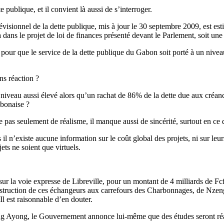
 publique, et il convient là aussi de s’interroger.
prévisionnel de la dette publique, mis à jour le 30 septembre 2009, est e
a dans le projet de loi de finances présenté devant le Parlement, soit un
pour que le service de la dette publique du Gabon soit porté à un nivea
ns réaction ?
un niveau aussi élevé alors qu’un rachat de 86% de la dette due aux créan
bonaise ?
as seulement de réalisme, il manque aussi de sincérité, surtout en ce q
 n’existe aucune information sur le coût global des projets, ni sur leurs
ets ne soient que virtuels.
r la voie expresse de Libreville, pour un montant de 4 milliards de Fcf
e construction de ces échangeurs aux carrefours des Charbonnages, de N
 Il est raisonnable d’en douter.
Ayong, le Gouvernement annonce lui-même que des études seront réalisée