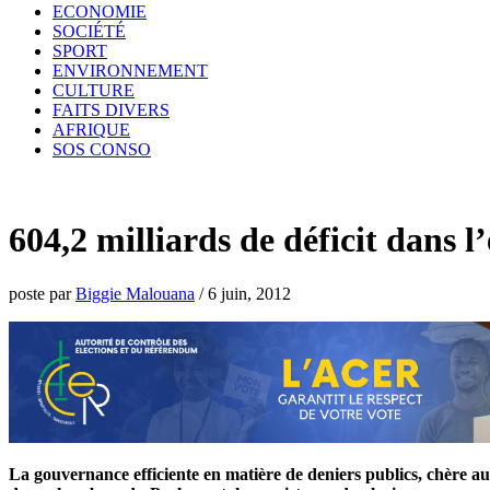
ECONOMIE
SOCIÉTÉ
SPORT
ENVIRONNEMENT
CULTURE
FAITS DIVERS
AFRIQUE
SOS CONSO
604,2 milliards de déficit dans 
poste par
Biggie Malouana
/
6 juin, 2012
La gouvernance efficiente en matière de deniers publics, chère a