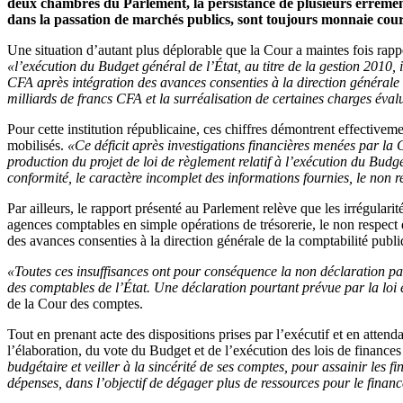
deux chambres du Parlement, la persistance de plusieurs errement
dans la passation de marchés publics, sont toujours monnaie cou
Une situation d’autant plus déplorable que la Cour a maintes fois rappe
«l’exécution du Budget général de l’État, au titre de la gestion 2010, i
CFA après intégration des avances consenties à la direction générale d
milliards de francs CFA et la surréalisation de certaines charges éva
Pour cette institution républicaine, ces chiffres démontrent effective
mobilisés.
«Ce déficit après investigations financières menées par la
production du projet de loi de règlement relatif à l’exécution du Bu
conformité, le caractère incomplet des informations fournies, le non 
Par ailleurs, le rapport présenté au Parlement relève que les irrégular
agences comptables en simple opérations de trésorerie, le non respect
des avances consenties à la direction générale de la comptabilité publi
«Toutes ces insuffisances ont pour conséquence la non déclaration par
des comptables de l’État. Une déclaration pourtant prévue par la loi 
de la Cour des comptes.
Tout en prenant acte des dispositions prises par l’exécutif et en atte
l’élaboration, du vote du Budget et de l’exécution des lois de finance
budgétaire et veiller à la sincérité de ses comptes, pour assainir les f
dépenses, dans l’objectif de dégager plus de ressources pour le fina