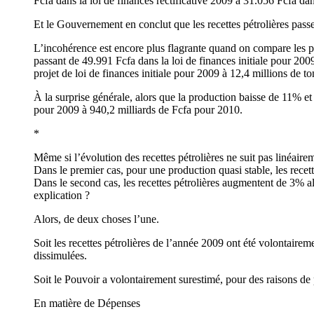
Fcfa dans la loi de finances rectificative 2009 à 31.056 Fcfa dan
Et le Gouvernement en conclut que les recettes pétrolières passe
L’incohérence est encore plus flagrante quand on compare les pré
passant de 49.991 Fcfa dans la loi de finances initiale pour 20
projet de loi de finances initiale pour 2009 à 12,4 millions de t
À la surprise générale, alors que la production baisse de 11% et 
pour 2009 à 940,2 milliards de Fcfa pour 2010.
*
Même si l’évolution des recettes pétrolières ne suit pas linéaire
Dans le premier cas, pour une production quasi stable, les recett
Dans le second cas, les recettes pétrolières augmentent de 3% al
explication ?
Alors, de deux choses l’une.
Soit les recettes pétrolières de l’année 2009 ont été volontaireme
dissimulées.
Soit le Pouvoir a volontairement surestimé, pour des raisons de 
En matière de Dépenses