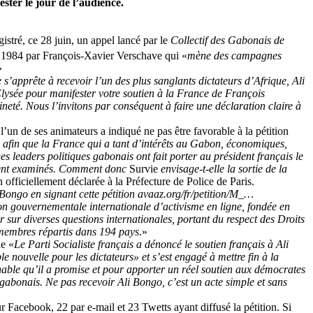
ester le jour de l’audience.
gistré, ce 28 juin, un appel lancé par le
Collectif des Gabonais de
en 1984 par François-Xavier Verschave qui «
mène des campagnes
»
’apprête à recevoir l’un des plus sanglants dictateurs d’Afrique, Ali
’Elysée pour manifester votre soutien à la France de François
eté. Nous l’invitons par conséquent à faire une déclaration claire à
l’un de ses animateurs a indiqué ne pas être favorable à la pétition
eu afin que la France qui a tant d’intérêts au Gabon, économiques,
 leaders politiques gabonais ont fait porter au président français le
soient examinés. Comment donc
Survie
envisage-t-elle la sortie de la
 officiellement déclarée à la Préfecture de Police de Paris.
Bongo en signant cette pétition avaaz.org/fr/petition/M_…
on gouvernementale internationale d’activisme en ligne, fondée en
r diverses questions internationales, portant du respect des Droits
 membres répartis dans 194 pays
.»
ue «
Le Parti Socialiste français a dénoncé le soutien français à Ali
nouvelle pour les dictateurs» et s’est engagé à mettre fin à la
ochable qu’il a promise et pour apporter un réel soutien aux démocrates
abonais. Ne pas recevoir Ali Bongo, c’est un acte simple et sans
r Facebook, 22 par e-mail et 23 Twetts ayant diffusé la pétition. Si