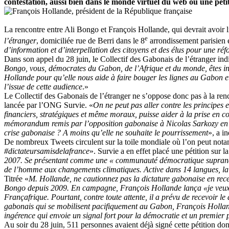
contestation, aussi bien dans le monde virtuel du web où une pétit
La rencontre entre Ali Bongo et François Hollande, qui devrait avoir lie
e
l’étranger
, domiciliée rue de Berri dans le 8
arrondissement parisien e
d’information et d’interpellation des citoyens et des élus pour une ré
Dans son appel du 28 juin, le Collectif des Gabonais de l’étranger ind
Bongo, vous, démocrates du Gabon, de l’Afrique et du monde, êtes invi
Hollande pour qu’elle nous aide à faire bouger les lignes au Gabon et
l’issue de cette audience
.»
Le Collectif des Gabonais de l’étranger ne s’oppose donc pas à la renco
lancée par l’ONG Survie. «
On ne peut pas aller contre les principes 
financiers, stratégiques et même moraux, puisse aider à la prise en c
mémorandum remis par l’opposition gabonaise à Nicolas Sarkozy en fé
crise gabonaise ? A moins qu’elle ne souhaite le pourrissement
», a i
De nombreux Tweets circulent sur la toile mondiale où l’on peut nota
#dictateursamisdelafrance
». Survie a en effet placé une pétition sur 
2007. Se présentant comme une « communauté démocratique supranation
de l’homme aux changements climatiques. Active dans 14 langues, la
Titrée «
M. Hollande, ne cautionnez pas la dictature gabonaise en re
Bongo depuis 2009. En campagne, François Hollande lança «je veux que
Françafrique. Pourtant, contre toute attente, il a prévu de recevoir l
gabonais qui se mobilisent pacifiquement au Gabon, François Hollande
ingérence qui envoie un signal fort pour la démocratie et un premier p
Au soir du 28 juin, 511 personnes avaient déjà signé cette pétition do