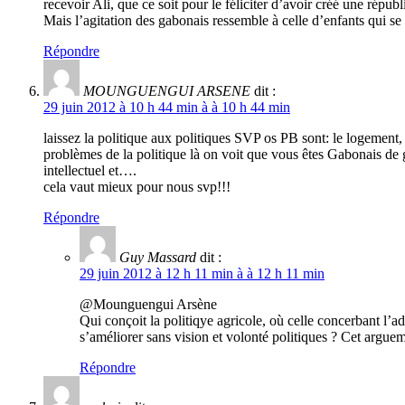
recevoir Ali, que ce soit pour le féliciter d’avoir créé une républ
Mais l’agitation des gabonais ressemble à celle d’enfants qui se
Répondre
MOUNGUENGUI ARSENE
dit :
29 juin 2012 à 10 h 44 min à à 10 h 44 min
laissez la politique aux politiques SVP os PB sont: le logement,
problèmes de la politique là on voit que vous êtes Gabonais de 
intellectuel et….
cela vaut mieux pour nous svp!!!
Répondre
Guy Massard
dit :
29 juin 2012 à 12 h 11 min à à 12 h 11 min
@Mounguengui Arsène
Qui conçoit la politiqye agricole, où celle concerbant l’
s’améliorer sans vision et volonté politiques ? Cet argu
Répondre