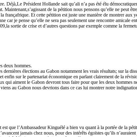
ntre. Déjà,Le Président Hollande sait qu’ali n’a pas été élu démocratiqu
t. Maintenant,s’agissant de la pétition nous pensons qu’elle ne peut êtr
e la françafrique. Et cette pétition est juste une manière de montrer au
ienne car je pense qu’elle ne sera pas seulement une rencontre amicale en
 2009,la sortie de crise et d’autres questions par exemple comme la fer
 les deux hommes.
les dernières élections au Gabon notamment les vrais résultats; sur la disso
s et enfin sur le partenariat économique en parlant clairement de la révi
ceux qui aiment le Gabon devront tous faire pour que les deux hommes ne 
ui viens au Gabon nous devrions dans ce cas lui montrer notre indignatio
ant est que l’Ambassadeur Kinguélé a bien vu quant à la portée de la pét
 n’avancent jamais chez nous, pour des intérêts égoïstes qu’ils n’auraient