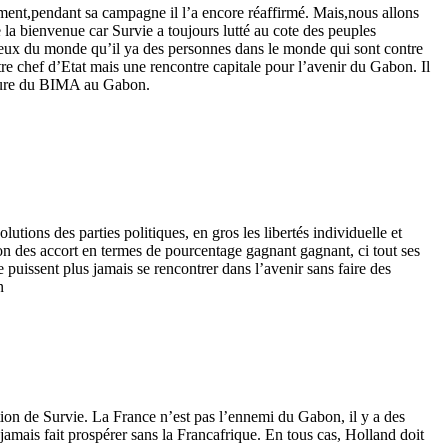
ement,pendant sa campagne il l’a encore réaffirmé. Mais,nous allons
e la bienvenue car Survie a toujours lutté au cote des peuples
x yeux du monde qu’il ya des personnes dans le monde qui sont contre
tre chef d’Etat mais une rencontre capitale pour l’avenir du Gabon. Il
meture du BIMA au Gabon.
lutions des parties politiques, en gros les libertés individuelle et
sion des accort en termes de pourcentage gagnant gagnant, ci tout ses
puissent plus jamais se rencontrer dans l’avenir sans faire des
n
ition de Survie. La France n’est pas l’ennemi du Gabon, il y a des
 jamais fait prospérer sans la Francafrique. En tous cas, Holland doit