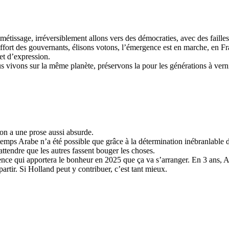
issage, irréversiblement allons vers des démocraties, avec des failles 
ffort des gouvernants, élisons votons, l’émergence est en marche, en F
 et d’expression.
s vivons sur la même planète, préservons la pour les générations à vern
 on a une prose aussi absurde.
rintemps Arabe n’a été possible que grâce à la détermination inébranlabl
attendre que les autres fassent bouger les choses.
ce qui apportera le bonheur en 2025 que ça va s’arranger. En 3 ans, Ali 
rtir. Si Holland peut y contribuer, c’est tant mieux.