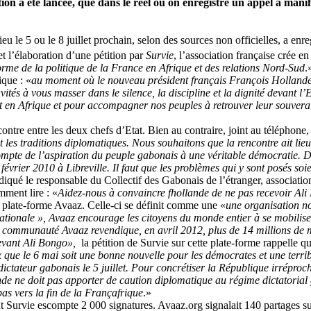
ion a été lancée, que dans le réel où on enregistre un appel à manif
u le 5 ou le 8 juillet prochain, selon des sources non officielles, a enre
t l’élaboration d’une pétition par
Survie
, l’association française crée 
forme de la politique de la France en Afrique et des relations Nord-Sud
.
ique : «
au moment où le nouveau président français François Hollande s
tés à vous masser dans le silence, la discipline et la dignité devant l
 en Afrique et pour accompagner nos peuples à retrouver leur souverain
ntre entre les deux chefs d’Etat. Bien au contraire, joint au téléphone, 
et les traditions diplomatiques. Nous souhaitons que la rencontre ait li
ompte de l’aspiration du peuple gabonais à une véritable démocratie. Des
vrier 2010 à Libreville. Il faut que les problèmes qui y sont posés 
ndiqué le responsable du Collectif des Gabonais de l’étranger, association
mment lire : «
Aidez-nous à convaincre fhollande de ne pas recevoir Ali 
la plate-forme Avaaz. Celle-ci se définit comme une «
une organisation n
ale », Avaaz encourage les citoyens du monde entier à se mobiliser su
 communauté Avaaz revendique, en avril 2012, plus de 14 millions de
cevant Ali Bongo»,
la pétition de Survie sur cette plate-forme rappelle q
 le 6 mai soit une bonne nouvelle pour les démocrates et une terrible 
e dictateur gabonais le 5 juillet. Pour concrétiser la République irrépr
 ne doit pas apporter de caution diplomatique au régime dictatorial g
as vers la fin de la Françafrique
.»
nt Survie escompte 2 000 signatures. Avaaz.org signalait 140 partages su