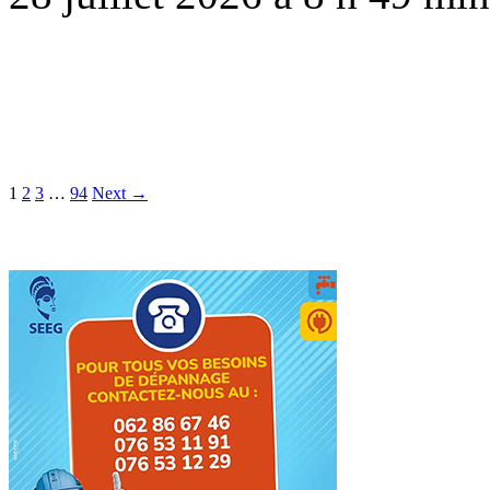
1
2
3
…
94
Next →