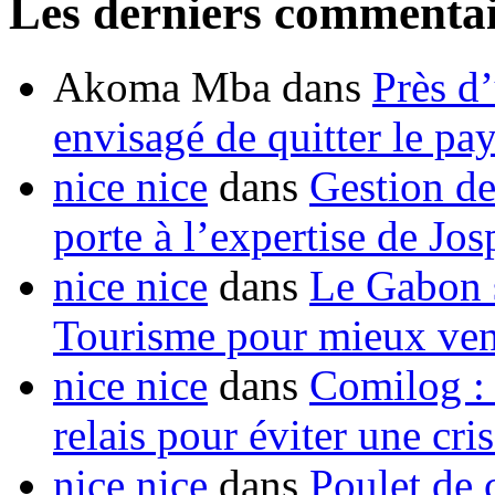
Les derniers commentai
Akoma Mba
dans
Près d
envisagé de quitter le pa
nice nice
dans
Gestion de
porte à l’expertise de Jo
nice nice
dans
Le Gabon s
Tourisme pour mieux vend
nice nice
dans
Comilog :
relais pour éviter une cr
nice nice
dans
Poulet de c