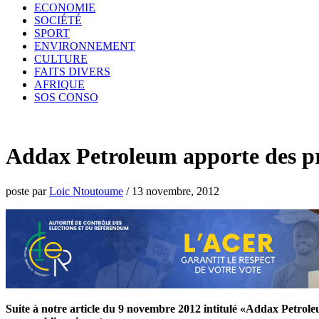
ECONOMIE
SOCIÉTÉ
SPORT
ENVIRONNEMENT
CULTURE
FAITS DIVERS
AFRIQUE
SOS CONSO
Addax Petroleum apporte des pré
poste par
Loic Ntoutoume
/
13 novembre, 2012
Suite à notre article du 9 novembre 2012 intitulé «Addax Petroleu