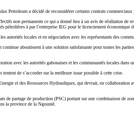
, Addax Petroleum a décidé de reconsidérer certains contrats commerciaux
ectifs non permanents ce qui a donné lieu à un avis de résiliation de rel
vités pétrolières à par l’entreprise IEG pour le licenciement économiq
, les autorités locales et en négociation avec les représentants des comm
t continue aboutissent à une solution satisfaisante pour toutes les part
oration avec les autorités gabonaises et les communautés locales dans un
 tentent de s’accorder sur la meilleure issue possible à cette crise.
’Energie et des Ressources Hydrauliques, qui devrait, en collaboration a
ts de partage de production (PSC) portant sur une combinaison de zones
ns la province de la Ngounié.