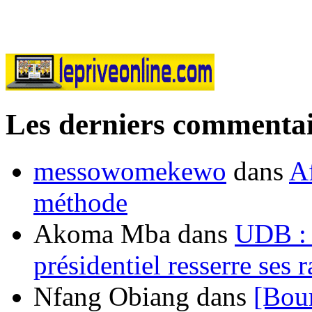
Les derniers commentai
messowomekewo
dans
Af
méthode
Akoma Mba
dans
UDB : u
présidentiel resserre ses
Nfang Obiang
dans
[Bou