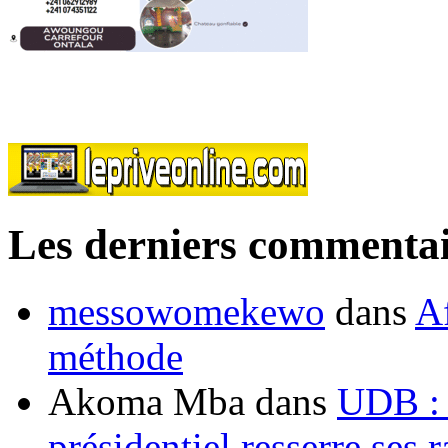
Les derniers commentai
messowomekewo
dans
Af
méthode
Akoma Mba
dans
UDB : u
présidentiel resserre ses