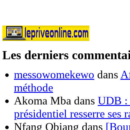
Les derniers commentai
messowomekewo
dans
Af
méthode
Akoma Mba
dans
UDB : u
présidentiel resserre ses
Nfang Obiang
dans
[Bou