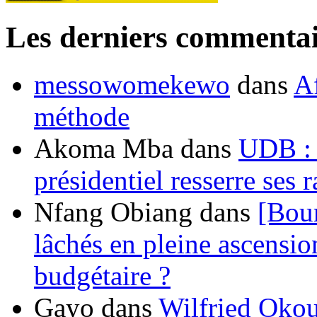
Les derniers commentai
messowomekewo
dans
Af
méthode
Akoma Mba
dans
UDB : u
présidentiel resserre ses
Nfang Obiang
dans
[Bou
lâchés en pleine ascensio
budgétaire ?
Gayo
dans
Wilfried Okou