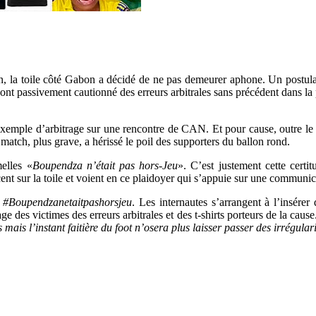
, la toile côté Gabon a décidé de ne pas demeurer aphone. Un postulat
s ont passivement cautionné des erreurs arbitrales sans précédent dans l
xemple d’arbitrage sur une rencontre de CAN. Et pour cause, outre le
e match, plus grave, a hérissé le poil des supporters du ballon rond.
elles «
Boupendza n’était pas hors-Jeu
». C’est justement cette certi
cent sur la toile et voient en ce plaidoyer qui s’appuie sur une communi
:
#Boupendzanetaitpashorsjeu
. Les internautes s’arrangent à l’insére
ge des victimes des erreurs arbitrales et des t-shirts porteurs de la caus
ais l’instant faitière du foot n’osera plus laisser passer des irrégulari