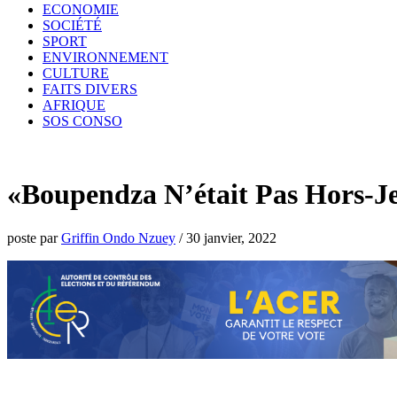
ECONOMIE
SOCIÉTÉ
SPORT
ENVIRONNEMENT
CULTURE
FAITS DIVERS
AFRIQUE
SOS CONSO
«Boupendza N’était Pas Hors-Jeu
poste par
Griffin Ondo Nzuey
/
30 janvier, 2022