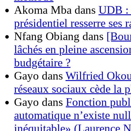
Akoma Mba
dans
UDB : u
présidentiel resserre ses
Nfang Obiang
dans
[Bou
lâchés en pleine ascensio
budgétaire ?
Gayo
dans
Wilfried Okou
réseaux sociaux cède la pl
Gayo
dans
Fonction publ
automatique n’existe nulle
inéquitable» (Laurence 