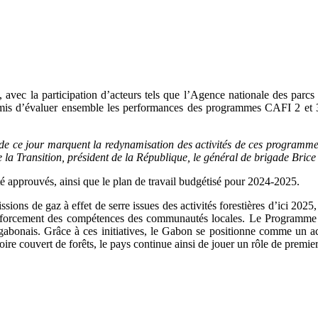
vec la participation d’acteurs tels que l’Agence nationale des par
ermis d’évaluer ensemble les performances des programmes CAFI 2 et 3, 
de ce jour marquent la redynamisation des activités de ces programmes.
e la Transition, président de la République, le général de brigade Bri
té approuvés, ainsi que le plan de travail budgétisé pour 2024-2025.
ions de gaz à effet de serre issues des activités forestières d’ici 20
 renforcement des compétences des communautés locales. Le Programme R
abonais. Grâce à ces initiatives, le Gabon se positionne comme un act
toire couvert de forêts, le pays continue ainsi de jouer un rôle de premi