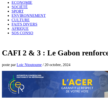
ECONOMIE
SOCIÉTÉ
SPORT
ENVIRONNEMENT
CULTURE
FAITS DIVERS
AFRIQUE
SOS CONSO
CAFI 2 & 3 : Le Gabon renforce 
poste par
Loic Ntoutoume
/
20 octobre, 2024