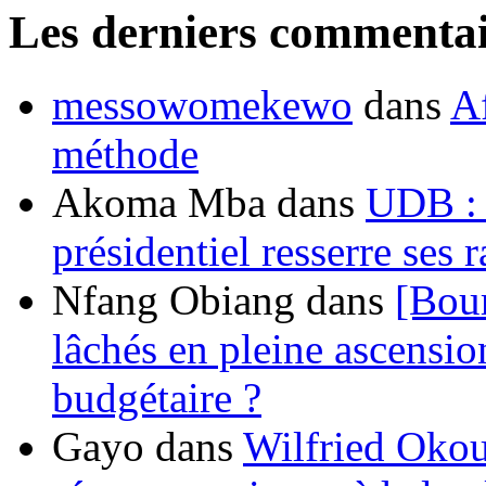
Les derniers commentai
messowomekewo
dans
Af
méthode
Akoma Mba
dans
UDB : u
présidentiel resserre ses
Nfang Obiang
dans
[Bou
lâchés en pleine ascensio
budgétaire ?
Gayo
dans
Wilfried Okou