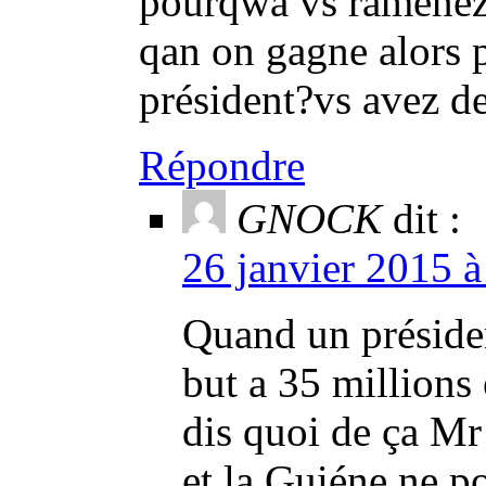
pourqwa vs ramenez
qan on gagne alors 
président?vs avez de
Répondre
GNOCK
dit :
26 janvier 2015 à
Quand un préside
but a 35 millions 
dis quoi de ça Mr
et la Guiéne ne po