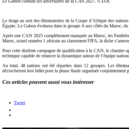
Le Gabon connaît ses adversaires de la CAN 2027. © D.R.
Le tirage au sort des éliminatoires de la Coupe d’Afrique des nation
Égypte. Le Gabon évoluera dans le groupe A aux côtés du Maroc, du 
Après une CAN 2025 complètement manquée au Maroc, les Panthères dev
Maroc, actuel numéro 1 africain au classement FIFA, la tâche s’annonc
Pour cette dixième campagne de qualification à la CAN, le chantier ap
technique capable de relancer la dynamique autour de l’équipe national
Au total, 48 nations ont été réparties dans 12 groupes. Les élimin
décrocheront leur billet pour la phase finale organisée conjointement 
Ces articles peuvent aussi vous intéresser
Tweet