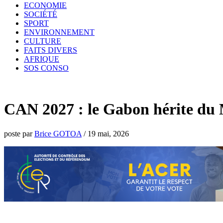
ECONOMIE
SOCIÉTÉ
SPORT
ENVIRONNEMENT
CULTURE
FAITS DIVERS
AFRIQUE
SOS CONSO
CAN 2027 : le Gabon hérite du 
poste par
Brice GOTOA
/
19 mai, 2026