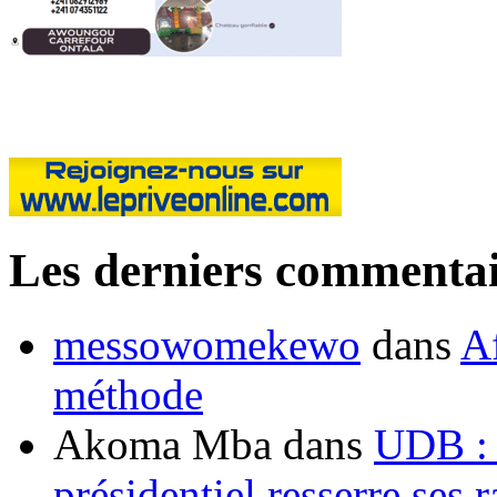
Les derniers commentai
messowomekewo
dans
Af
méthode
Akoma Mba
dans
UDB : u
présidentiel resserre ses