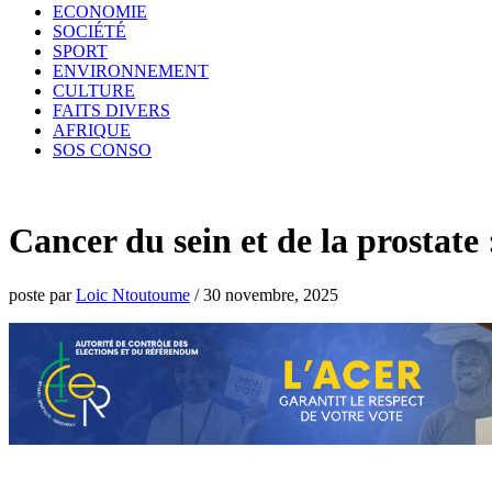
ECONOMIE
SOCIÉTÉ
SPORT
ENVIRONNEMENT
CULTURE
FAITS DIVERS
AFRIQUE
SOS CONSO
Cancer du sein et de la prostate 
poste par
Loic Ntoutoume
/
30 novembre, 2025