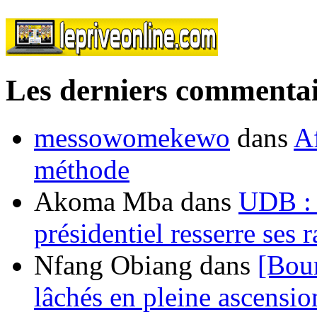
Les derniers commentai
messowomekewo
dans
Af
méthode
Akoma Mba
dans
UDB : u
présidentiel resserre ses
Nfang Obiang
dans
[Bou
lâchés en pleine ascensio