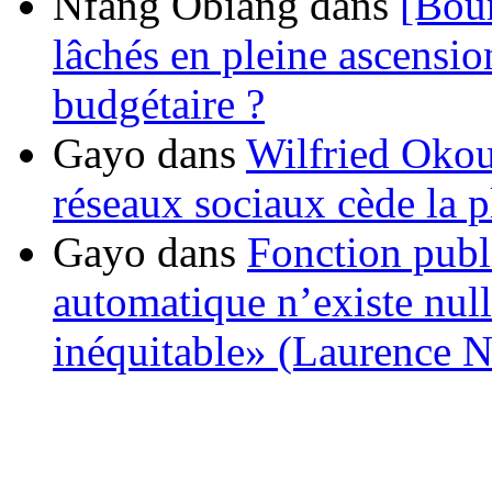
Nfang Obiang
dans
[Bou
lâchés en pleine ascensio
budgétaire ?
Gayo
dans
Wilfried Okou
réseaux sociaux cède la pl
Gayo
dans
Fonction publ
automatique n’existe nulle
inéquitable» (Laurence 