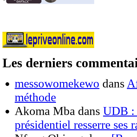
Les derniers commentai
messowomekewo
dans
Af
méthode
Akoma Mba
dans
UDB : u
présidentiel resserre ses