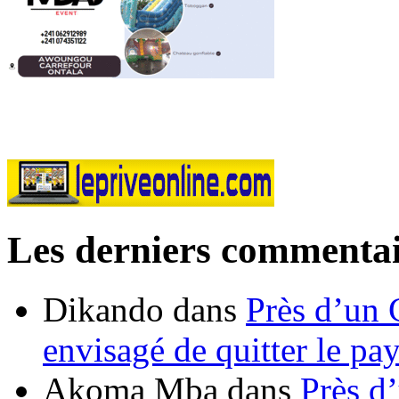
Les derniers commentai
Dikando
dans
Près d’un 
envisagé de quitter le pa
Akoma Mba
dans
Près d