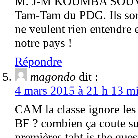
M. J-M KOUMBA SOUVI n’
Tam-Tam du PDG. Ils sont
ne veulent rien entendre 
notre pays !
Répondre
magondo
dit :
4 mars 2015 à 21 h 13 mi
CAM la classe ignore les 
BF ? combien ça coute su
premières taht is the ques