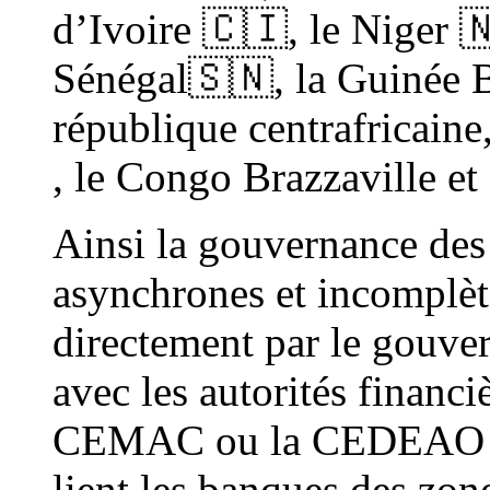
d’Ivoire 🇨🇮, le Niger 
Sénégal🇸🇳, la Guinée B
république centrafricain
, le Congo Brazzaville e
Ainsi la gouvernance des 
asynchrones et incomplète
directement par le gouver
avec les autorités financi
CEMAC ou la CEDEAO . ai
lient les banques des zon