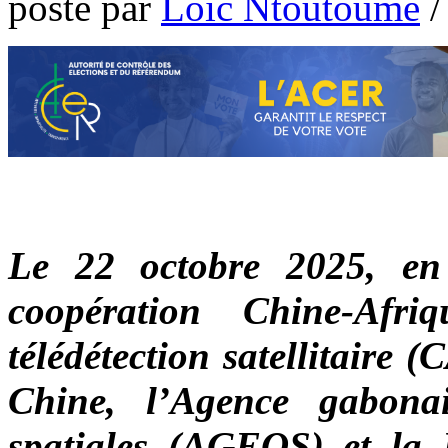
poste par
Loic Ntoutoume
Le 22 octobre 2025, e
coopération Chine-Afri
télédétection satellitaire
Chine, l’Agence gabonai
spatiales (AGEOS) et la 