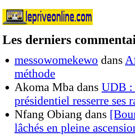
Les derniers commentai
messowomekewo
dans
Af
méthode
Akoma Mba
dans
UDB : u
présidentiel resserre ses
Nfang Obiang
dans
[Bou
lâchés en pleine ascensio