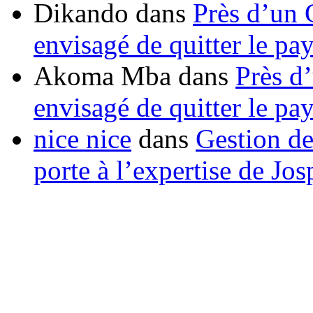
Dikando
dans
Près d’un 
envisagé de quitter le pa
Akoma Mba
dans
Près d
envisagé de quitter le pa
nice nice
dans
Gestion de
porte à l’expertise de Jo