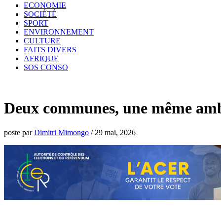
ECONOMIE
SOCIÉTÉ
SPORT
ENVIRONNEMENT
CULTURE
FAITS DIVERS
AFRIQUE
SOS CONSO
Deux communes, une même ambiti
poste par
Dimitri Mimongo
/
29 mai, 2026