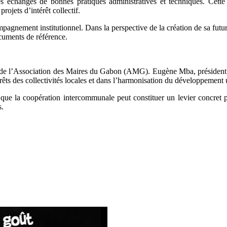
des échanges de bonnes pratiques administratives et techniques. Cett
rojets d’intérêt collectif.
gnement institutionnel. Dans la perspective de la création de sa future
ocuments de référence.
ir de l’Association des Maires du Gabon (AMG). Eugène Mba, président 
érêts des collectivités locales et dans l’harmonisation du développement u
 que la coopération intercommunale peut constituer un levier concret po
s.