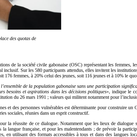
place des quotas de
ions de la société civile gabonaise (OSC) représentant les femmes, les
l inclusif. Sur les 580 participants attendus, elles invitent les institut
oit 176 femmes, à 20% celui des jeunes, soit 116 jeunes et à 10% le quo
de l’ensemble de la population gabonaise sans une participation signifi
s besoins et aspirations dans les décisions politiques
», indique le c
stitution du 26 mars 1991 ; valeurs qui militent notamment pour l’inclusio
unes et des personnes vulnérables est déterminante pour construire un Ga
ies sociales, réunies dans un esprit constructif.
r la réussite de ce dialogue. Notamment que les lieux de dialogue so
s la langue française, et pour les malentendants ; de prévoir la partic
s, en utilisant des formats accessibles à tous et dans des langues loc