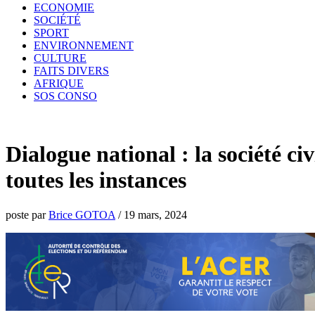
ECONOMIE
SOCIÉTÉ
SPORT
ENVIRONNEMENT
CULTURE
FAITS DIVERS
AFRIQUE
SOS CONSO
Dialogue national : la société ci
toutes les instances
poste par
Brice GOTOA
/
19 mars, 2024