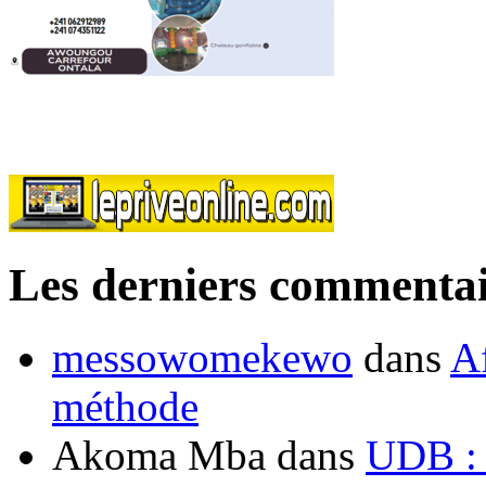
Les derniers commentai
messowomekewo
dans
Af
méthode
Akoma Mba
dans
UDB : u