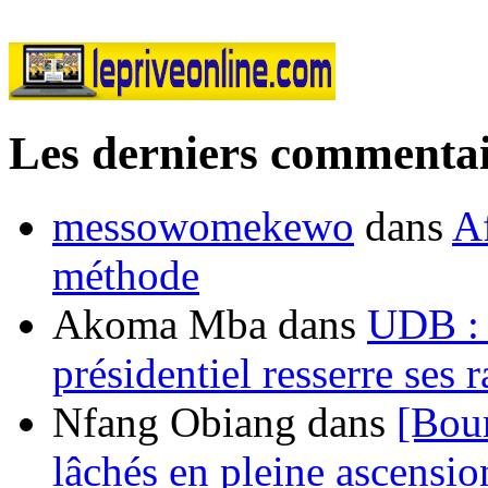
Les derniers commentai
messowomekewo
dans
Af
méthode
Akoma Mba
dans
UDB : u
présidentiel resserre ses
Nfang Obiang
dans
[Bou
lâchés en pleine ascensio