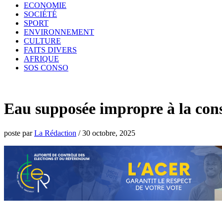
ECONOMIE
SOCIÉTÉ
SPORT
ENVIRONNEMENT
CULTURE
FAITS DIVERS
AFRIQUE
SOS CONSO
Eau supposée impropre à la co
poste par
La Rédaction
/
30 octobre, 2025