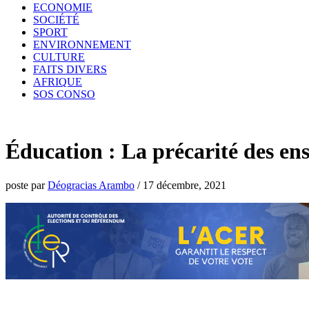
ECONOMIE
SOCIÉTÉ
SPORT
ENVIRONNEMENT
CULTURE
FAITS DIVERS
AFRIQUE
SOS CONSO
Éducation : La précarité des e
poste par
Déogracias Arambo
/
17 décembre, 2021