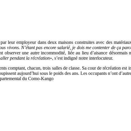
és par leur employeur dans deux maisons construites avec des matériaux
ous vivons. N’étant pas encore salarié, je dois me contenter de ça par
nt observer une autre incommodité, liée au lieu d’aisance désormais n
 aller pendant la récréation
», s’est indigné notre interlocuteur.
ts comptant, chacun, trois salles de classe. Sa cour de récréation est i
roupissent aujourd’hui sous le poids des ans. Les occupants n’ont d’aut
l départemental du Como-Kango