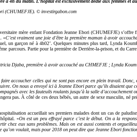
bre à 4h du matin. L’hôpital est exclusivement dédié aux femmes et a
 Ebori (CHUMEFJE). © investirgabon.com
 universitaire mère enfant Fondation Jeanne Ebori (CHUMEFJE) s’offre 
. «
C’est vraiment une joie d’être la première maman à avoir accouché
 un garçon né à 4h02’. Quelques minutes plus tard, Lynda Koumba 
parcours. Partie pour la première de Derrière-la-prison, et du Carref
tricia Djaba, première à avoir accouché au CHMEFJE ; Lynda Koumba
our faire accoucher celles qui ne sont pas encore en plein travail. D
suivre. On nous a envoyé ici à Jeanne Ebori parce qu’ils disaient que com
mpagnés avec les fauteuils roulants jusqu’à la salle d’accouchement o
gera pas. À côté de ces deux bébés, un autre de sexe masculin, né pr
 hospitalisation accueillait ses premiers malades dont un cas de paludi
hôpital. «
On est un peu effrayé parce c’est le début. On a la respon
artir chez eux sans problèmes. Mais on est aussi contents et orgueilleu
 ce qu’on voulait, mais pour 2018 on peut dire que Jeanne Ebori fonctio