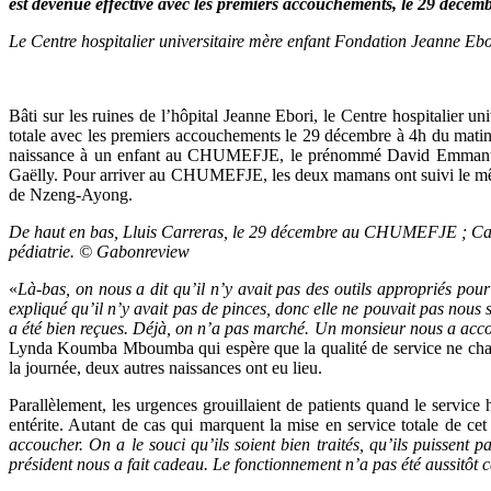
est devenue effective avec les premiers accouchements, le 29 décem
Le Centre hospitalier universitaire mère enfant Fondation Jeanne
Bâti sur les ruines de l’hôpital Jeanne Ebori, le Centre hospitalier
totale avec les premiers accouchements le 29 décembre à 4h du matin
naissance à un enfant au CHUMEFJE, le prénommé David Emmanuel,
Gaëlly. Pour arriver au CHUMEFJE, les deux mamans ont suivi le même 
de Nzeng-Ayong.
De haut en bas, Lluis Carreras, le 29 décembre au CHUMEFJE ; Ca
pédiatrie. © Gabonreview
«
Là-bas, on nous a dit qu’il n’y avait pas des outils appropriés p
expliqué qu’il n’y avait pas de pinces, donc elle ne pouvait pas nous 
a été bien reçues. Déjà, on n’a pas marché. Un monsieur nous a acco
Lynda Koumba Mboumba qui espère que la qualité de service ne chan
la journée, deux autres naissances ont eu lieu.
Parallèlement, les urgences grouillaient de patients quand le service
entérite. Autant de cas qui marquent la mise en service totale de cet 
accoucher. On a le souci qu’ils soient bien traités, qu’ils puissent p
président nous a fait cadeau. Le fonctionnement n’a pas été aussitôt