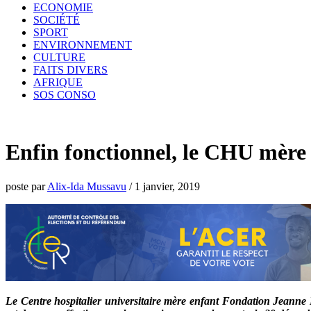
ECONOMIE
SOCIÉTÉ
SPORT
ENVIRONNEMENT
CULTURE
FAITS DIVERS
AFRIQUE
SOS CONSO
Enfin fonctionnel, le CHU mère
poste par
Alix-Ida Mussavu
/
1 janvier, 2019
Le Centre hospitalier universitaire mère enfant Fondation Jeanne 