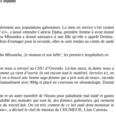
ux enfants
fièrement aux populations gabonaises. La mise en service s’est voulue
 ici
», a laissé entendre Catricia Djaba, première femme à avoir donné
Mboumba a donné naissance à une fille qu’elle a appelé Destiny-
our-Fromager pour la seconde, elles se sont rendus au centre de santé
 Mboumba, 2e maman et son bébé ; les premiers hospitalisés en
onc, on nous a envoyé au CHU d’Owendo. Là-bas aussi, la dame nous a
me ça vient d’ouvrir, ils ont encore tout le matériel. Arrivées ici, on
ù on a trouvé une bonne sage-femme qui a pris soin de nous
», raconte
ématurément avec 900g et placé en couveuse en néonatologie. Durant
sme et un autre transféré de Ntoum pour paludisme mal traité et gastro
sabilité des malades qui sont là, des femmes gabonaises qui viennent
x du travail fait. On est très content de ce bel outil dont monsieur le
nne
», a déclaré le chef de mission du CHUMEFJE, Lluis Carreras.