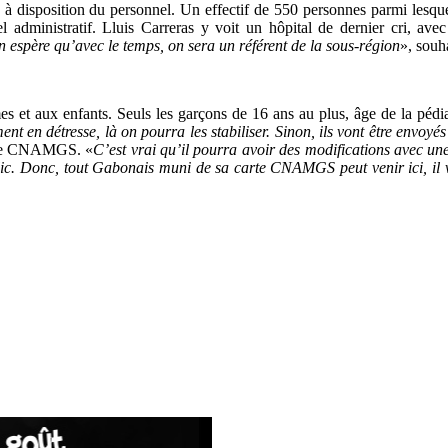
s à disposition du personnel. Un effectif de 550 personnes parmi lesqu
el administratif. Lluis Carreras y voit un hôpital de dernier cri, a
 espère qu’avec le temps, on sera un référent de la sous-région
», souha
aux enfants. Seuls les garçons de 16 ans au plus, âge de la pédiatrie
ement en détresse, là on pourra les stabiliser. Sinon, ils vont être envo
carte CNAMGS. «
C’est vrai qu’il pourra avoir des modifications avec une
blic. Donc, tout Gabonais muni de sa carte CNAMGS peut venir ici, il v