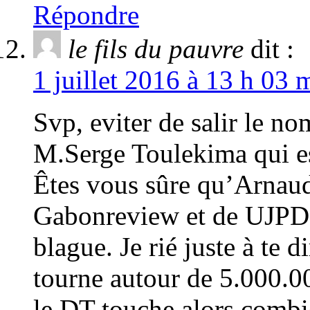
Répondre
le fils du pauvre
dit :
1 juillet 2016 à 13 h 03 
Svp, eviter de salir le 
M.Serge Toulekima qui e
Êtes vous sûre qu’Arnaud
Gabonreview et de UJPD
blague. Je rié juste à te 
tourne autour de 5.000.0
le DT touche alors combi