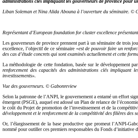
administrations clés impliquant les gouverneurs de province pour u
Liban Soleman et Nina Alida Abouna à l’ouverture du séminaire. ©
Représentant d’European foundation for cluster excellence présenta
Les gouverneurs de province prennent part à un séminaire de trois jo
excellence, l’objectif de ce séminaire «
est de pouvoir faire un renfor
des cas d’étude concrets qui sont examinés actuellement et cette forma
La méthodologie de cette fondation, basée sur le développement par c
renforcement des capacités des administrations clés impliquant 
investissements».
Vue des gouverneurs. © Gabonreview
Selon la patronne de l’ANPI, le gouvernement a entamé un effort signif
émergent (PSGE), auquel est adossé un Plan de relance de l’économie
le coût du Projet de promotion de l’investissement et de la compét
développement et le renforcement de la compétitivité des filières des se
Or, l’élargissement de la base productive que promeut l’ANPI-Gabo
nommé pour outiller ces premiers responsables du Fonds d’initiative