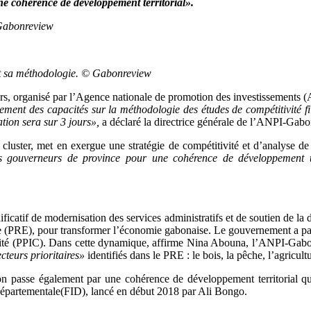
ne cohérence de développement territorial».
 Gabonreview
nt sa méthodologie. © Gabonreview
urs, organisé par l’Agence nationale de promotion des investissements
cement des capacités sur la méthodologie des études de compétitivité fi
tion sera sur 3 jours»,
a déclaré la directrice générale de l’ANPI-Gab
luster, met en exergue une stratégie de compétitivité et d’analyse de
les gouverneurs de province pour une cohérence de développement te
icatif de modernisation des services administratifs et de soutien de la
 (PRE), pour transformer l’économie gabonaise. Le gouvernement a par 
itivité (PPIC). Dans cette dynamique, affirme Nina Abouna, l’ANPI-Gab
cteurs prioritaires»
identifiés dans le PRE : le bois, la pêche, l’agricul
n passe également par une cohérence de développement territorial qui
 départementale(FID), lancé en début 2018 par Ali Bongo.