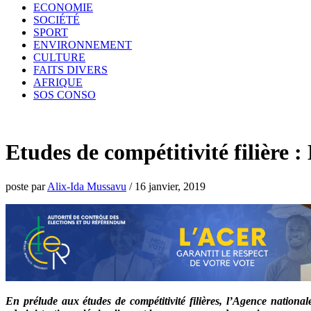
ECONOMIE
SOCIÉTÉ
SPORT
ENVIRONNEMENT
CULTURE
FAITS DIVERS
AFRIQUE
SOS CONSO
Etudes de compétitivité filière 
poste par
Alix-Ida Mussavu
/
16 janvier, 2019
En prélude aux études de compétitivité filières, l’Agence nation