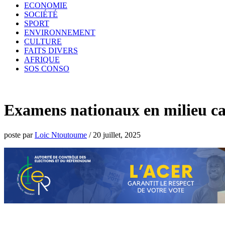
ECONOMIE
SOCIÉTÉ
SPORT
ENVIRONNEMENT
CULTURE
FAITS DIVERS
AFRIQUE
SOS CONSO
Examens nationaux en milieu carc
poste par
Loic Ntoutoume
/
20 juillet, 2025