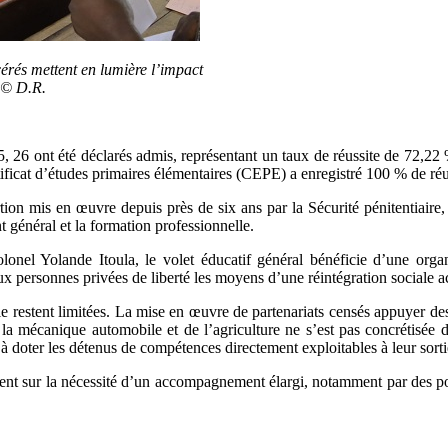
érés mettent en lumière l’impact
. © D.R.
25, 26 ont été déclarés admis, représentant un taux de réussite de 72,
ficat d’études primaires élémentaires (CEPE) a enregistré 100 % de réus
rtion mis en œuvre depuis près de six ans par la Sécurité pénitentiai
 général et la formation professionnelle.
Colonel Yolande Itoula, le volet éducatif général bénéficie d’une org
 aux personnes privées de liberté les moyens d’une réintégration sociale a
 restent limitées. La mise en œuvre de partenariats censés appuyer des 
 la mécanique automobile et de l’agriculture ne s’est pas concrétisée d
 doter les détenus de compétences directement exploitables à leur sorti
lent sur la nécessité d’un accompagnement élargi, notamment par des pol