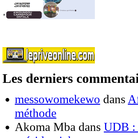
Les derniers commentai
messowomekewo
dans
Af
méthode
Akoma Mba
dans
UDB : u