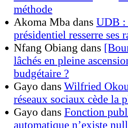
méthode
Akoma Mba
dans
UDB : u
présidentiel resserre ses
Nfang Obiang
dans
[Bou
lâchés en pleine ascensio
budgétaire ?
Gayo
dans
Wilfried Okou
réseaux sociaux cède la pl
Gayo
dans
Fonction publ
automatique n’existe nulle