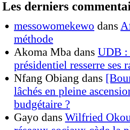
Les derniers commentai
messowomekewo
dans
Af
méthode
Akoma Mba
dans
UDB : u
présidentiel resserre ses
Nfang Obiang
dans
[Bou
lâchés en pleine ascensio
budgétaire ?
Gayo
dans
Wilfried Okou