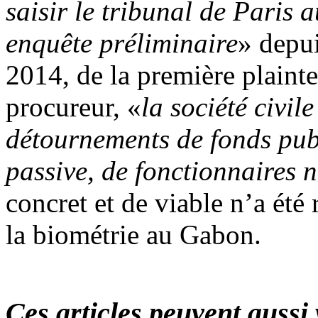
saisir le tribunal de Paris a
enqu
ê
te pr
é
liminaire
» depui
2014, de la première plainte
procureur, «
la société civil
détournements de fonds publ
passive, de fonctionnaires 
concret et de viable n’a été 
la biométrie au Gabon.
Ces articles peuvent aussi 