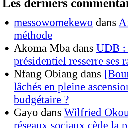
Les derniers commentai
messowomekewo
dans
Af
méthode
Akoma Mba
dans
UDB : u
présidentiel resserre ses
Nfang Obiang
dans
[Bou
lâchés en pleine ascensio
budgétaire ?
Gayo
dans
Wilfried Okou
réseaux sociaux cède la pl