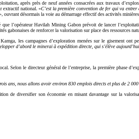
ploitation, après près de neuf années consacrées aux travaux d’explorat
 extractif national. «
C’est la première convention de fer qui va entrer 
», ouvrant désormais la voie au démarrage effectif des activités minières
ue l’opérateur Havilah Mining Gabon prévoit de lancer l’exploitatio
és gabonaises de renforcer la valorisation sur place des ressources natu
 Kamga, les campagnes d’exploration menées sur le gisement ont perm
elopper d’abord le minerai à expédition directe, qui s’élève aujourd’hu
local. Selon le directeur général de l’entreprise, la première phase d’ex
trois ans, nous allons avoir environ 830 emplois directs et plus de 2 000
on de diversifier son économie en misant davantage sur la valorisat