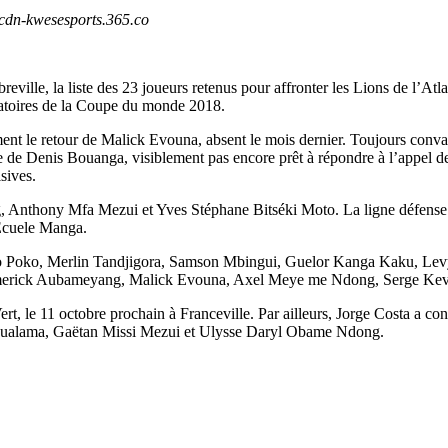
© cdn-kwesesports.365.co
eville, la liste des 23 joueurs retenus pour affronter les Lions de l’Atl
natoires de la Coupe du monde 2018.
nt le retour de Malick Evouna, absent le mois dernier. Toujours conval
 de Denis Bouanga, visiblement pas encore prêt à répondre à l’appel de
isives.
ng, Anthony Mfa Mezui et Yves Stéphane Bitséki Moto. La ligne défen
Ecuele Manga.
iyogho Poko, Merlin Tandjigora, Samson Mbingui, Guelor Kanga Kaku, 
re Emerick Aubameyang, Malick Evouna, Axel Meye me Ndong, Serge 
 le 11 octobre prochain à Franceville. Par ailleurs, Jorge Costa a conc
ualama, Gaëtan Missi Mezui et Ulysse Daryl Obame Ndong.