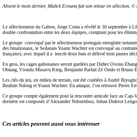
Absent le mois dernier, Malick Evouna fait son retour en sélection. 
Le sélectionneur du Gabon, Jorge Costa a révélé le 30 septembre à Libr
double confrontation entre les deux équipes, comptant pour les élimi
Le groupe convoqué par le sélectionneur portugais enregistre notamme
des binationaux, le Sedanais Yoann Wachter est convoqué au contraire
française), avec lequel il a inscrit deux buts et délivré trois passes déc
En gros, les cages gabonaises seront gardées par Didier Ovono Eba
Obiang, Yrondu Musavu King, Benjamin Parfait Zé Ondo et Bruno 
Les clés du jeu, en milieu de terrain, ont été confiées à André B
Ibrahim Ndong et Yoann Wachter. En attaque, l’on retrouve Pier
Ce groupe compte également pour la rencontre amicale face au Cap-Vert,
dernière est composée d’Alexander Ndoumbou, Johan Diderot Lengo
Ces articles peuvent aussi vous intéresser