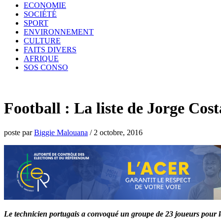
ECONOMIE
SOCIÉTÉ
SPORT
ENVIRONNEMENT
CULTURE
FAITS DIVERS
AFRIQUE
SOS CONSO
Football : La liste de Jorge Cost
poste par
Biggie Malouana
/
2 octobre, 2016
Le technicien portugais a convoqué un groupe de 23 joueurs pour l