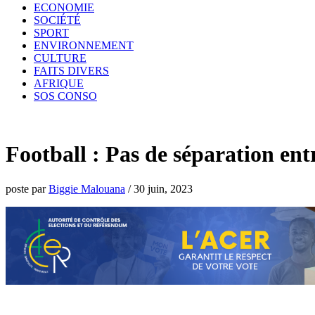
ECONOMIE
SOCIÉTÉ
SPORT
ENVIRONNEMENT
CULTURE
FAITS DIVERS
AFRIQUE
SOS CONSO
Football : Pas de séparation en
poste par
Biggie Malouana
/
30 juin, 2023