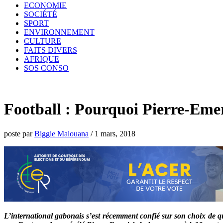
ECONOMIE
SOCIÉTÉ
SPORT
ENVIRONNEMENT
CULTURE
FAITS DIVERS
AFRIQUE
SOS CONSO
Football : Pourquoi Pierre-Eme
poste par
Biggie Malouana
/
1 mars, 2018
L’international gabonais s’est récemment confié sur son choix de q