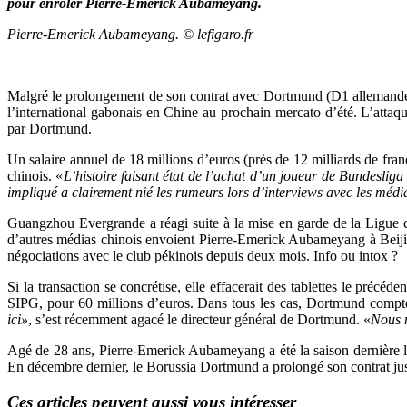
pour enrôler Pierre-Emerick Aubameyang.
Pierre-Emerick Aubameyang. © lefigaro.fr
Malgré le prolongement de son contrat avec Dortmund (D1 allemande), 
l’international gabonais en Chine au prochain mercato d’été. L’atta
par Dortmund.
Un salaire annuel de 18 millions d’euros (près de 12 milliards de fran
chinois. «
L’histoire faisant état de l’achat d’un joueur de Bundesliga
impliqué a clairement nié les rumeurs lors d’interviews avec les méd
Guangzhou Evergrande a réagi suite à la mise en garde de la Ligue chi
d’autres médias chinois envoient Pierre-Emerick Aubameyang à Beijin
négociations avec le club pékinois depuis deux mois. Info ou intox ?
Si la transaction se concrétise, elle effacerait des tablettes le précé
SIPG, pour 60 millions d’euros. Dans tous les cas, Dortmund compte
ici»
, s’est récemment agacé le directeur général de Dortmund. «
Nous 
Agé de 28 ans, Pierre-Emerick Aubameyang a été la saison dernière le
En décembre dernier, le Borussia Dortmund a prolongé son contrat ju
Ces articles peuvent aussi vous intéresser