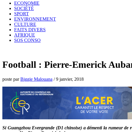
ECONOMIE
SOCIÉTÉ
SPORT
ENVIRONNEMENT
CULTURE
FAITS DIVERS
AFRIQUE
SOS CONSO
Football : Pierre-Emerick Auba
poste par
Biggie Malouana
/
9 janvier, 2018
Si Guangzhou Evergrande (D1 chinoise) a démenti la rumeur de recr