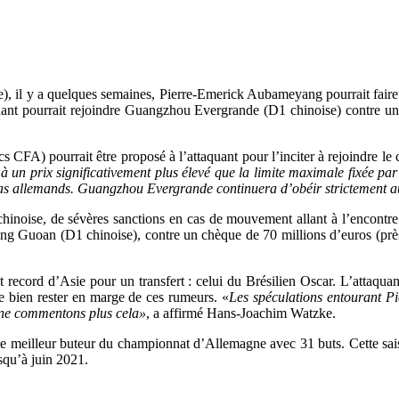
il y a quelques semaines, Pierre-Emerick Aubameyang pourrait faire ses
quant pourrait rejoindre Guangzhou Evergrande (D1 chinoise) contre un
cs CFA) pourrait être proposé à l’attaquant pour l’inciter à rejoindre 
 à un prix significativement plus élevé que la limite maximale fixée pa
ias allemands. Guangzhou Evergrande continuera d’obéir strictement aux
noise, de sévères sanctions en cas de mouvement allant à l’encontre de
g Guoan (D1 chinoise), contre un chèque de 70 millions d’euros (près
dent record d’Asie pour un transfert : celui du Brésilien Oscar. L’attaqu
 bien rester en marge de ces rumeurs. «
Les spéculations entourant P
ne commentons plus cela»
, a affirmé Hans-Joachim Watzke.
 meilleur buteur du championnat d’Allemagne avec 31 buts. Cette saison
squ’à juin 2021.