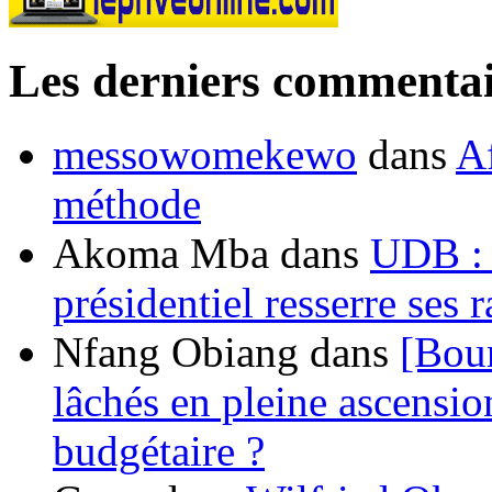
Les derniers commentai
messowomekewo
dans
Af
méthode
Akoma Mba
dans
UDB : u
présidentiel resserre ses
Nfang Obiang
dans
[Bou
lâchés en pleine ascensio
budgétaire ?