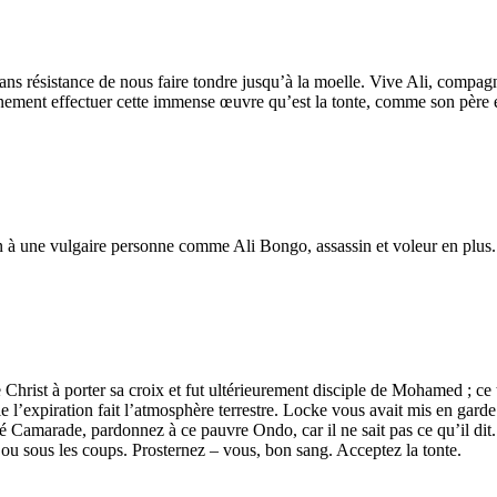
 sans résistance de nous faire tondre jusqu’à la moelle. Vive Ali, compa
hainement effectuer cette immense œuvre qu’est la tonte, comme son père
on à une vulgaire personne comme Ali Bongo, assassin et voleur en plus.
e Christ à porter sa croix et fut ultérieurement disciple de Mohamed ; ce ty
e l’expiration fait l’atmosphère terrestre. Locke vous avait mis en garde
ué Camarade, pardonnez à ce pauvre Ondo, car il ne sait pas ce qu’il 
é ou sous les coups. Prosternez – vous, bon sang. Acceptez la tonte.