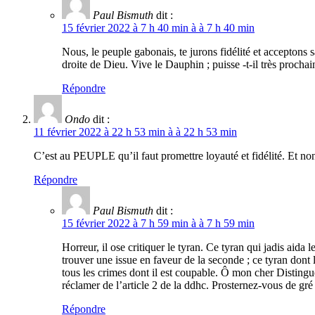
Paul Bismuth
dit :
15 février 2022 à 7 h 40 min à à 7 h 40 min
Nous, le peuple gabonais, te jurons fidélité et acceptons
droite de Dieu. Vive le Dauphin ; puisse -t-il très proc
Répondre
Ondo
dit :
11 février 2022 à 22 h 53 min à à 22 h 53 min
C’est au PEUPLE qu’il faut promettre loyauté et fidélité. Et n
Répondre
Paul Bismuth
dit :
15 février 2022 à 7 h 59 min à à 7 h 59 min
Horreur, il ose critiquer le tyran. Ce tyran qui jadis aida l
trouver une issue en faveur de la seconde ; ce tyran dont l
tous les crimes dont il est coupable. Ô mon cher Disting
réclamer de l’article 2 de la ddhc. Prosternez-vous de gr
Répondre