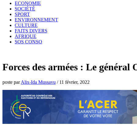
ECONOMIE
SOCIÉTÉ
SPORT
ENVIRONNEMENT
CULTURE
FAITS DIVERS
AFRIQUE
SOS CONSO
Forces des armées : Le général 
poste par
Alix-Ida Mussavu
/
11 février, 2022