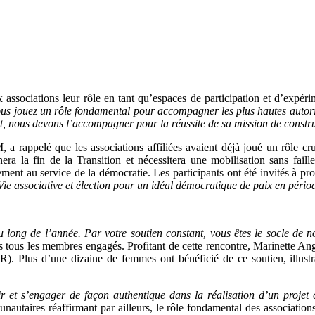
ssociations leur rôle en tant qu’espaces de participation et d’expérim
ous jouez un rôle fondamental pour accompagner les plus hautes autorit
dat, nous devons l’accompagner pour la réussite de sa mission de cons
appelé que les associations affiliées avaient déjà joué un rôle cr
era la fin de la Transition et nécessitera une mobilisation sans faill
ement au service de la démocratie. Les participants ont été invités à pr
Vie associative et élection pour un idéal démocratique de paix en pério
au long de l’année. Par votre soutien constant, vous êtes le socle de 
 tous les membres engagés. Profitant de cette rencontre, Marinette 
R). Plus d’une dizaine de femmes ont bénéficié de ce soutien, illust
r et s’engager de façon authentique dans la réalisation d’un projet c
unautaires réaffirmant par ailleurs, le rôle fondamental des associatio