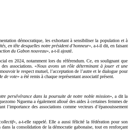
entation démocratique, les exhortant à sensibiliser la population et à
és, en tête desquelles notre président d’honneur
», a-t-il dit, en faisant
truction du Gabon nouveau
», a-t-il ajouté.
ucial en 2024, notamment lors du référendum. Ce, en soulignant que
e des associations. «
Nous avons un rôle déterminant à jouer et une
omouvoir le respect mutuel, l’acceptation de l’autre et le dialogue pour
de de vote
» a été remis à chaque représentant associatif présent.
notre persévérance dans la poursuite de notre noble mission
», a dit la
Anguezomo Nguema a également alloué des aides à certaines femmes de
rant l’importance des associations comme vecteurs d’épanouissement
ollectif
», a-t-elle rappelé. Elle a aussi félicité la fédération pour son
ns dans la consolidation de la démocratie gabonaise, tout en renforçant