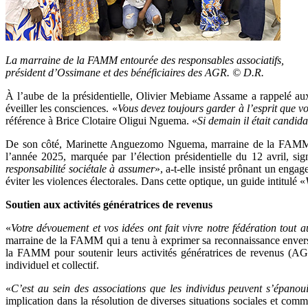
La marraine de la FAMM entourée des responsables associatifs,
président d’Ossimane et des bénéficiaires des AGR. © D.R.
À l’aube de la présidentielle, Olivier Mebiame Assame a rappelé aux a
éveiller les consciences. «
Vous devez toujours garder à l’esprit que v
référence à Brice Clotaire Oligui Nguema. «
Si demain il était candi
De son côté, Marinette Anguezomo Nguema, marraine de la FAMM, a r
l’année 2025, marquée par l’élection présidentielle du 12 avril, sign
responsabilité sociétale à assumer
», a-t-elle insisté prônant un engag
éviter les violences électorales. Dans cette optique, un guide intitulé «
Soutien aux activités génératrices de revenus
«
Votre dévouement et vos idées ont fait vivre notre fédération tout 
marraine de la FAMM qui a tenu à exprimer sa reconnaissance envers
la FAMM pour soutenir leurs activités génératrices de revenus (AG
individuel et collectif.
«
C’est au sein des associations que les individus peuvent s’épanoui
implication dans la résolution de diverses situations sociales et comm