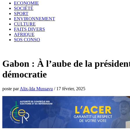
ECONOMIE
SOCIÉTÉ
SPORT
ENVIRONNEMENT
CULTURE
FAITS DIVERS
AFRIQUE
SOS CONSO
Gabon : À l’aube de la président
démocratie
poste par
Alix-Ida Mussavu
/
17 février, 2025