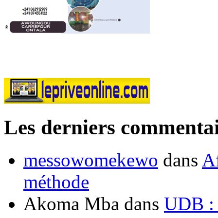
Les derniers commentai
messowomekewo
dans
Af
méthode
Akoma Mba
dans
UDB : u